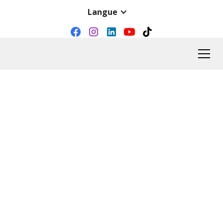
Langue
Centres De Thérapie De L'autisme : Minnesota Et
Wisconsin
Aider les enfants
autistes à
s'épanouir.