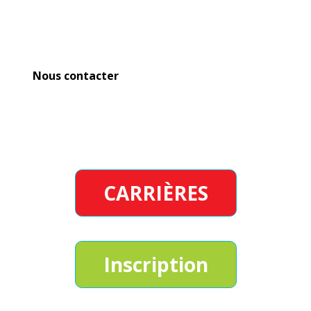
Partners In Excellence propose une thérapie
d'intervention précoce aux jeunes enfants atteints de
troubles du spectre autistique et de maladies connexes.
Nous contacter
952-746-5350
CARRIÈRES
Inscription