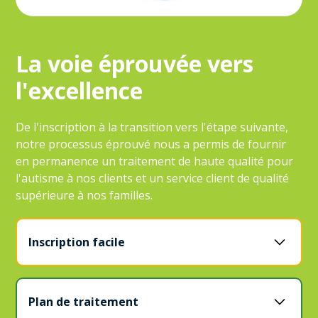
La voie éprouvée vers
l'excellence
De l'inscription à la transition vers l'étape suivante,
notre processus éprouvé nous a permis de fournir
en permanence un traitement de haute qualité pour
l'autisme à nos clients et un service client de qualité
supérieure à nos familles.
Inscription facile
Une fois que votre enfant a reçu un diagnostic d'autisme,
veuillez remplir le formulaire sur la page d'inscription ou
Plan de traitement
appelez-nous. Cette conversation initiale dure
généralement de 20 à 30 minutes.