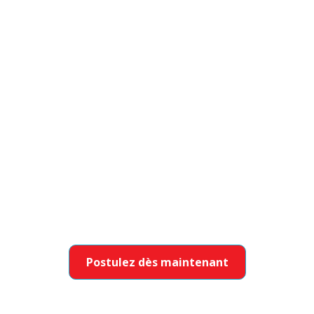
Une responsabilité partagée pour une transition sans
heurts
Joignez-vous à une
équipe qui se
soucie autant que
vous
Aidez les enfants à réaliser leur plein potentiel
tout en bâtissant une carrière dont vous êtes
fier.
Postulez dès maintenant